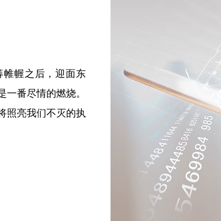
筹帷幄之后，迎面东
是一番尽情的燃烧。
将照亮我们不灭的执